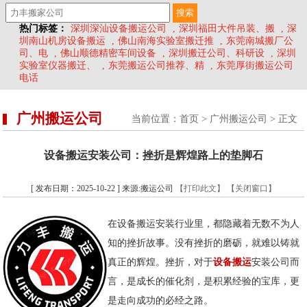
热门标签：
深圳深汕设备搬运公司
,
深圳福田大件吊装、搬
,
深
圳南山机房设备搬运
,
佛山南海实验室搬迁推
,
东莞南城搬厂公
司、电
,
佛山顺德精密车间设备
,
深圳搬迁公司、科研设
,
深圳
实验室仪器搬迁、
,
东莞搬运公司推荐、精
,
东莞厚街搬运公司
电话
广州搬运公司
当前位置：
首页
>
广州搬运公司
> 正文
设备搬运安装公司：挫折是辉煌路上的垫脚石
[ 发布日期：2025-10-22 ] 来源:搬运公司
【打印此文】
【关闭窗口】
在设备搬运安装行业里，都隐藏着无数不为人
知的挫折故事。没有挫折的磨砺，就难以铸就
真正的辉煌。挫折，对于
设备搬运
安装公司而
言，是成长的催化剂，是积累经验的宝库，更
是走向成功的必经之路。