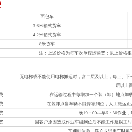
费
面包车
3.6米箱式货车
4.2米箱式货车
8米货车
注：上述价格为每车次单程运输费；以上价格根
无电梯或不能使用电梯搬运时，含二层及以上，每上、下一层
层以上
费
在运输过程中每增加一个装（卸）地点加收10
费
在装卸点当车辆不能停靠到位，人工搬运距离
费
晚19：00---早6：30作
费
因客户原因造成作业车组到位后不能工作延误工时，
车辆到位后，客户取消用车时每车