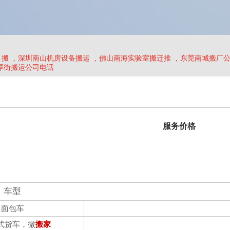
、搬
,
深圳南山机房设备搬运
,
佛山南海实验室搬迁推
,
东莞南城搬厂
厚街搬运公司电话
服务价格
车型
面包车
式货车，微
搬家