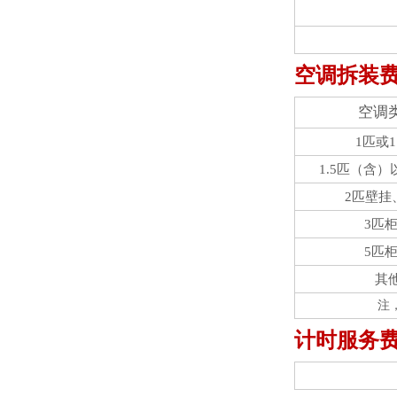
空调拆装
空调
1匹或1
1.5匹（含
2匹壁挂
3匹
5匹
其
注
计时服务