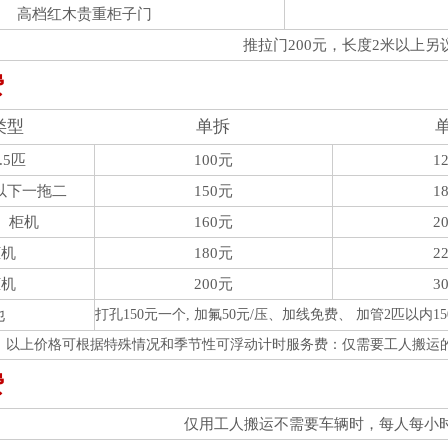
高档红木贵重柜子门
推拉门200元，长度2米以上另
费
类型
单拆
.5匹
100元
1
）以下一拖二
150元
1
、柜机
160元
2
柜机
180元
2
柜机
200元
3
他
打孔150元一个, 加氟50元/压、加线免费、 加管2匹以内
，以上价格可根据特殊情况和季节性可浮动计时服务费：仅需要工人搬运的
费
仅用工人搬运不需要车辆时，每人每小时