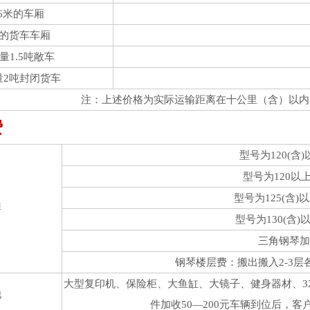
.6米的车厢
米的货车车厢
量1.5吨敞车
量2吨封闭货车
注：上述价格为实际运输距离在十公里（含）以内
费
型号为120(含)
型号为120以上
型号为125(含)
琴
型号为130(含)
三角钢琴加费
钢琴楼层费：搬出搬入2-3层各
大型复印机、保险柜、大鱼缸、大镜子、健身器材、32寸
他
件加收50—200元车辆到位后，客