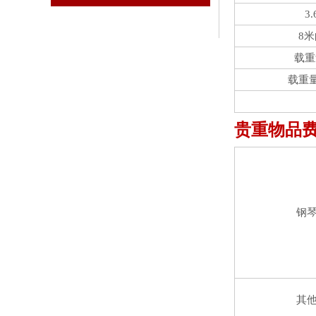
3
8
载重
载重
贵重物品
钢
其