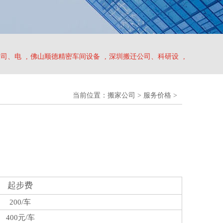
公司、电
,
佛山顺德精密车间设备
,
深圳搬迁公司、科研设
,
当前位置：
搬家公司
>
服务价格
>
起步费
200/车
400元/车